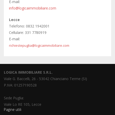
E-mail:
info@logicaimmobiliare.com
Lecce
Telefono: 0832 1942001
Cellulare: 331 7780919
E-mail:
richiestepuglia@logicaimmobiliare.com
LOGICA IMMOBILIARE S.R.L.
Viale G. Baccelli, 26 - 53042 Chianciano Terme (SI)
P.IVA: 01257190528
Sede Puglia:
Viale Lo RE 105, Lecce
Pagine utili