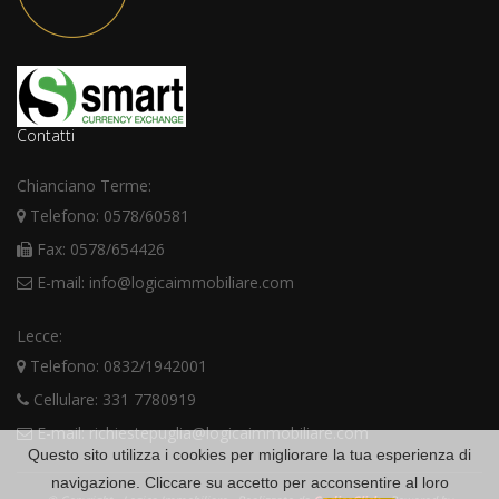
Contatti
Chianciano Terme:
Telefono: 0578/60581
Fax: 0578/654426
E-mail: info@logicaimmobiliare.com
Lecce:
Telefono: 0832/1942001
Cellulare: 331 7780919
E-mail: richiestepuglia@logicaimmobiliare.com
Questo sito utilizza i cookies per migliorare la tua esperienza di
navigazione. Cliccare su accetto per acconsentire al loro