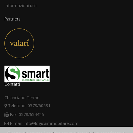
Informazioni utili
Partners
Contatti
Chianciano Terme:
Telefono: 0578/60581
Fax: 0578/654426
E-mail: info@logicaimmobiliare.com