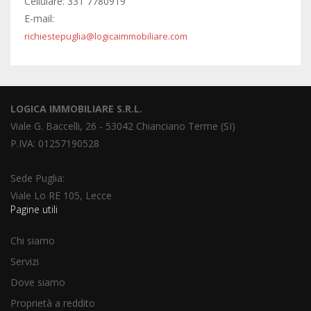
Cellulare: 331 7780919
E-mail:
richiestepuglia@logicaimmobiliare.com
LOGICA IMMOBILIARE S.R.L.
Viale G. Baccelli, 26 - 53042 Chianciano Terme (SI)
P.IVA: 01257190528
Sede Puglia:
Viale Lo RE 105, Lecce
Pagine utili
Chi siamo
Servizi
Dove siamo
Proprietà a reddito