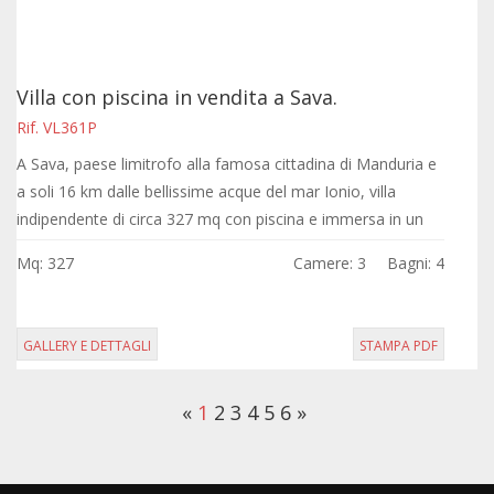
Villa con piscina in vendita a Sava.
Rif. VL361P
A Sava, paese limitrofo alla famosa cittadina di Manduria e
a soli 16 km dalle bellissime acque del mar Ionio, villa
indipendente di circa 327 mq con piscina e immersa in un
lotto di circa 9000 mq di...
Mq: 327
Camere: 3
Bagni: 4
GALLERY E DETTAGLI
STAMPA PDF
«
1
2
3
4
5
6
»