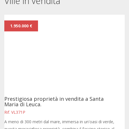
Ville in vendita
1.950.000 €
Prestigiosa proprietà in vendita a Santa
Maria di Leuca.
Rif. VL371P
A meno di 300 metri dal mare, immersa in un'oasi di verde,
questa meravigliosa proprietà, combina il fascino storico al