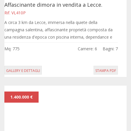
Affascinante dimora in vendita a Lecce.
Rif. VL410P
A circa 3 km da Lecce, immersa nella quiete della
campagna salentina, affascinante proprietà composta da
una residenza d'epoca con piscina interna, dependance e
garage per una metratura totale di...
Mq: 775
Camere: 6
Bagni: 7
GALLERY E DETTAGLI
STAMPA PDF
1.400.000 €