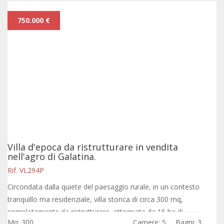
750.000 €
Villa d'epoca da ristrutturare in vendita
nell'agro di Galatina.
Rif. VL294P
Circondata dalla quiete del paesaggio rurale, in un contesto
tranquillo ma residenziale, villa storica di circa 300 mq,
completamente da ristrutturare, attorniata da 15 ha di
Mq: 300
Camere: 5
Bagni: 3