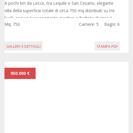
A pochi km da Lecce, tra Lequile e San Cesario, elegante
villa della superficie totale di circa 750 mq distribuiti su tre
livelli, con un lussureggiante giardino e frutteto di circa 1
Mq: 750
Camere: 5
Bagni: 6
ettaro.
GALLERY E DETTAGLI
STAMPA PDF
950.000 €