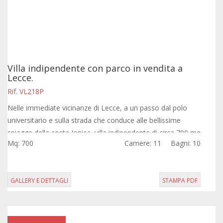
Villa indipendente con parco in vendita a
Lecce.
Rif. VL218P
Nelle immediate vicinanze di Lecce, a un passo dal polo
universitario e sulla strada che conduce alle bellissime
spiagge della costa Jonica, villa indipendente di circa 700 mq
Mq: 700
Camere: 11
Bagni: 10
su due livelli...
GALLERY E DETTAGLI
STAMPA PDF