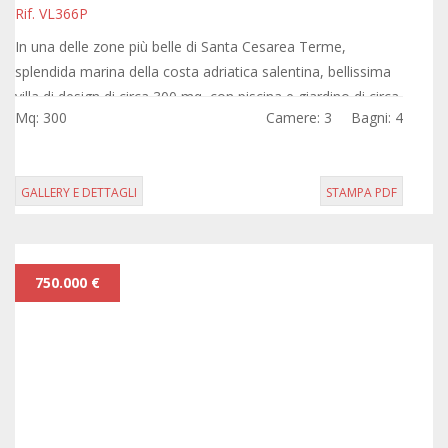
Rif. VL366P
In una delle zone più belle di Santa Cesarea Terme,
splendida marina della costa adriatica salentina, bellissima
villa di design di circa 300 mq, con piscina e giardino di circa
Mq: 300
Camere: 3
Bagni: 4
1160 mq.
GALLERY E DETTAGLI
STAMPA PDF
750.000 €