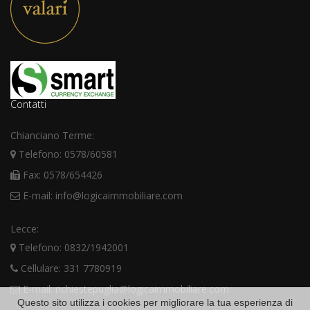
Contatti
Chianciano Terme:
Telefono: 0578/60581
Fax: 0578/654426
E-mail: info@logicaimmobiliare.com
Lecce:
Telefono: 0832/1942001
Cellulare: 331 7780919
E-mail: richiestepuglia@logicaimmobiliare.com
Questo sito utilizza i cookies per migliorare la tua esperienza di