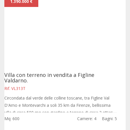
1.390.000 €
Villa con terreno in vendita a Figline
Valdarno.
Rif. VL313T
Circondata dal verde delle colline toscane, tra Figline Val
D'Arno e Montevarchi a soli 35 km da Firenze, bellissima
villa di circa 500 mq con giardino e terreno di circa 3 ettari
Mq: 600
Camere: 4
Bagni: 5
divisi tra uliveto,...