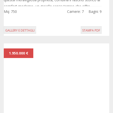
comfort moderno, un gioiello senza tempo che offre
Mq: 750
Camere: 7
Bagni: 9
un'atmosfera unica nel suo...
GALLERY E DETTAGLI
STAMPA PDF
1.950.000 €