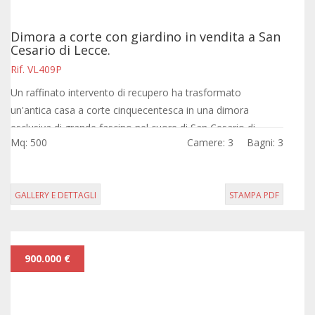
Dimora a corte con giardino in vendita a San
Cesario di Lecce.
Rif. VL409P
Un raffinato intervento di recupero ha trasformato
un'antica casa a corte cinquecentesca in una dimora
esclusiva di grande fascino nel cuore di San Cesario di
Mq: 500
Camere: 3
Bagni: 3
Lecce.
GALLERY E DETTAGLI
STAMPA PDF
900.000 €