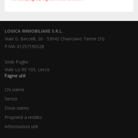
LOGICA IMMOBILIARE S.R.L.
Viale G. Baccelli, 26 - 53042 Chianciano Terme (SI)
P.IVA: 01257190528
Sede Puglia:
Viale Lo RE 105, Lecce
Pagine utili
Chi siamo
Servizi
Dove siamo
Proprietà a reddito
Informazioni utili