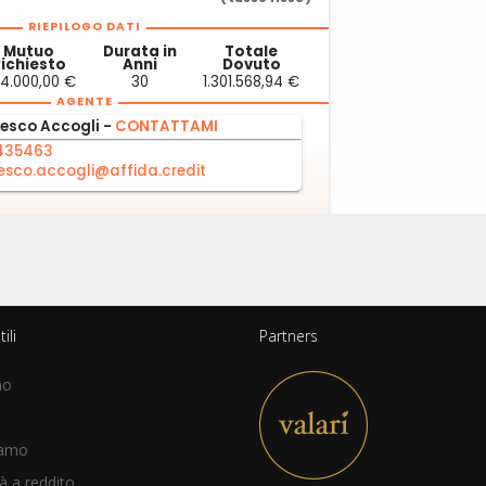
ili
Partners
mo
iamo
à a reddito