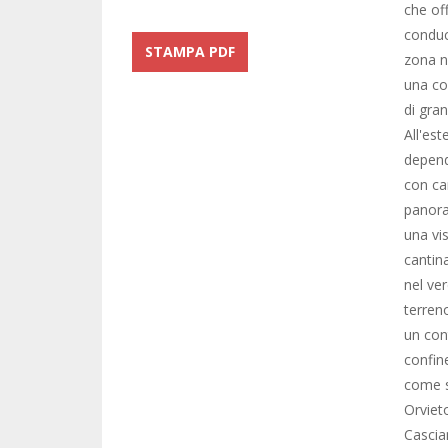
che of
conduc
STAMPA PDF
zona n
una co
di gra
All'es
depend
con ca
panora
una vi
cantin
nel ver
terren
un con
confin
come st
Orviet
Cascia