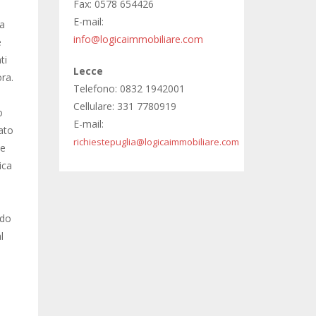
Fax: 0578 654426
E-mail:
la
info@logicaimmobiliare.com
e
ti
Lecce
ora.
Telefono: 0832 1942001
Cellulare: 331 7780919
o
E-mail:
ato
richiestepuglia@logicaimmobiliare.com
de
ica
a
ndo
l
a
,