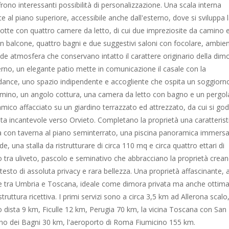
frono interessanti possibilità di personalizzazione. Una scala interna
e al piano superiore, accessibile anche dall'esterno, dove si sviluppa 
otte con quattro camere da letto, di cui due impreziosite da camino 
n balcone, quattro bagni e due suggestivi saloni con focolare, ambien
nde atmosfera che conservano intatto il carattere originario della dim
terno, un elegante patio mette in comunicazione il casale con la
ance, uno spazio indipendente e accogliente che ospita un soggiorn
mino, un angolo cottura, una camera da letto con bagno e un pergol
mico affacciato su un giardino terrazzato ed attrezzato, da cui si go
sta incantevole verso Orvieto. Completano la proprietà una caratterist
a con taverna al piano seminterrato, una piscina panoramica immers
de, una stalla da ristrutturare di circa 110 mq e circa quattro ettari di
o tra uliveto, pascolo e seminativo che abbracciano la proprietà crea
testo di assoluta privacy e rara bellezza. Una proprietà affascinante, a
e tra Umbria e Toscana, ideale come dimora privata ma anche ottim
ruttura ricettiva. I primi servizi sono a circa 3,5 km ad Allerona scalo
o dista 9 km, Ficulle 12 km, Perugia 70 km, la vicina Toscana con San
no dei Bagni 30 km, l'aeroporto di Roma Fiumicino 155 km.