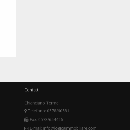
Contatti
Chianciano Terme:
Telefono: 0578/60581
Fax: 0578/654426
E-mail: info@logicaimmobiliare.com