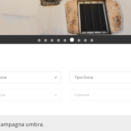
oria
Tipo/Zona
cia
Comune
a campagna umbra.