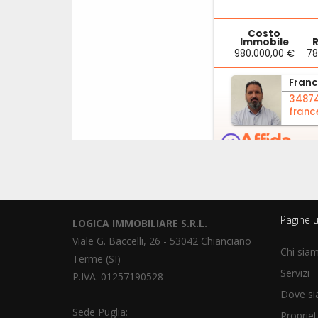
Pagine ut
LOGICA IMMOBILIARE S.R.L.
Viale G. Baccelli, 26 - 53042 Chianciano
Chi sia
Terme (SI)
Servizi
P.IVA: 01257190528
Dove s
Sede Puglia:
Propriet