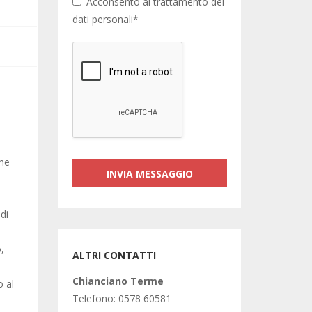
Acconsento al trattamento dei
dati personali*
che
 di
,
ALTRI CONTATTI
Chianciano Terme
o al
Telefono: 0578 60581
,