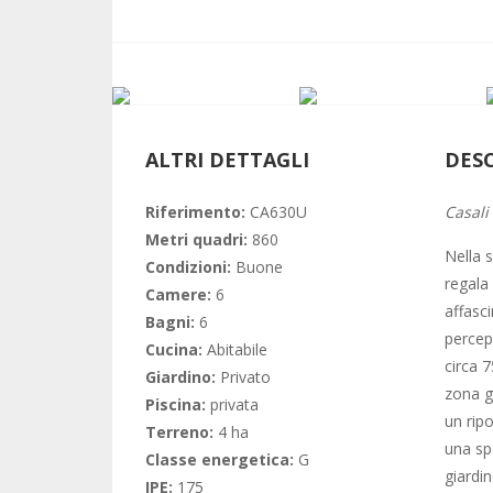
ALTRI DETTAGLI
DES
Riferimento:
CA630U
Casali
Metri quadri:
860
Nella 
Condizioni:
Buone
regala 
Camere:
6
affasc
Bagni:
6
percepi
Cucina:
Abitabile
circa 7
Giardino:
Privato
zona g
Piscina:
privata
un rip
Terreno:
4 ha
una sp
Classe energetica:
G
giardin
IPE:
175