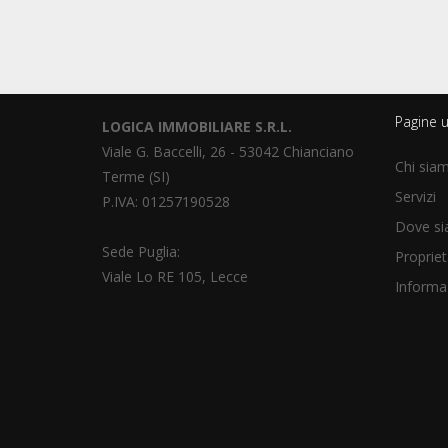
Pagine ut
LOGICA IMMOBILIARE S.R.L.
Viale G. Baccelli, 26 - 53042 Chianciano
Chi sia
Terme (SI)
Servizi
P.IVA: 01257190528
Dove s
Sede Puglia:
Propriet
Viale Lo RE 105, Lecce
Informaz