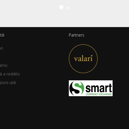
ili
Partners
mo
iamo
à a reddito
ioni utili