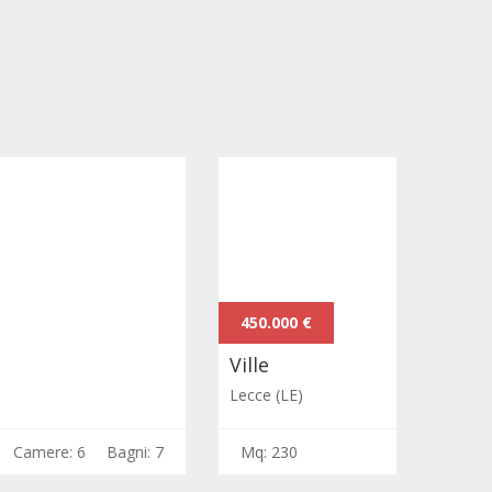
450.000 €
900.000
Ville
Ville
Lecce (LE)
Città dell
Mq: 230
Camere: 3
Bagni: 3
Mq: 346