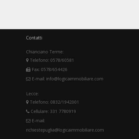
Contatti
Chianciano Terme:
Telefono: 0578/60581
Fax: 0578/654426
E-mail: info@logicaimmobiliare.com
Lecce:
Telefono: 0832/1942001
Cellulare: 331 7780919
E-mail:
richiestepuglia@logicaimmobiliare.com